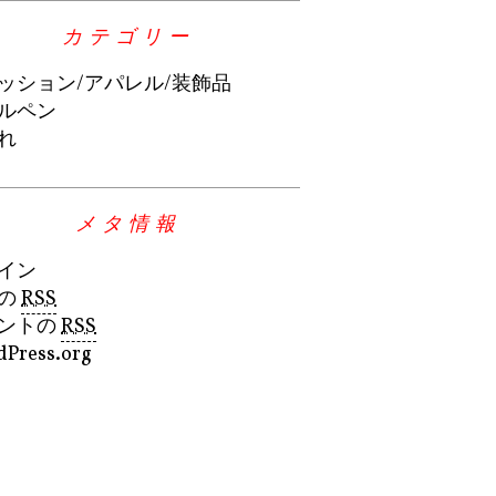
カテゴリー
ッション/アパレル/装飾品
ルペン
れ
メタ情報
イン
の
RSS
ントの
RSS
Press.org