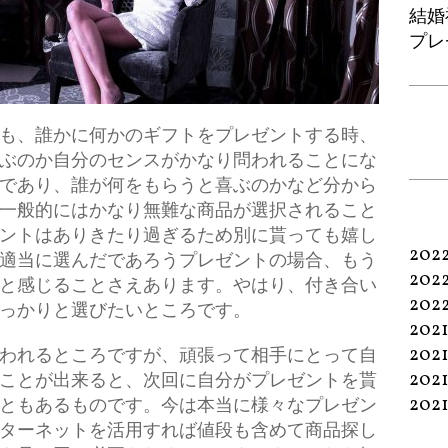
結婚
プレ
も、誰かに何かのギフトをプレゼントする時、
ぶのか自分のセンスがかなり問われることにな
であり、誰が何をもらうと喜ぶのかなど分から
一般的にはかなり無難な商品が選択されること
ントはありきたり過ぎるため別に貰っても嬉し
202
適当に選んだであろうプレゼントの場合、もう
202
と感じることさえあります。やはり、付き合い
202
っかりと選びたいところです。
202
202
われるところですが、頑張って相手にとって自
202
ことが出来ると、次回に自分がプレゼントを貰
202
ともあるものです。今は本当に様々なプレゼン
ターネットを活用すれば値段も含めて商品探し