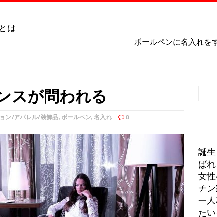
ボールペンに名入れを
ンスが問われる
ョン/アパレル/装飾品
,
ボールペン
,
名入れ
0
誕生
ばれ
女性
チン
一人
たい