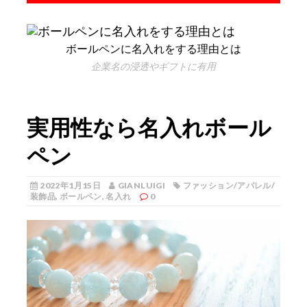
ボールペンに名入れをする理由とは
企業名の浸透やギフトに有用
実用性なら名入れボール
ペン
2022年1月15日
GIANLUIGI
ファッション/アパレル/
装飾品
,
ボールペン
,
名入れ
0