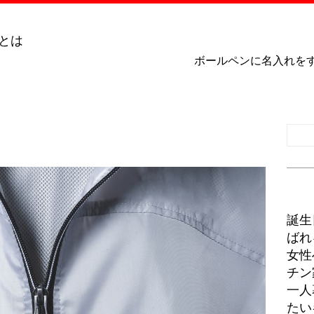
ボールペンに名入れを
誕生
ばれ
女性
チン
一人
たい